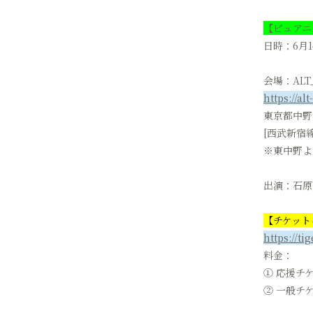
【ピュアニスト
日時：6月14
会場：ALT_
https://al
東京都中野区
[西武新宿
※東中野よ
出演：石原
【チケッ
https://ti
料金：
① 応援チ
② 一般チケ