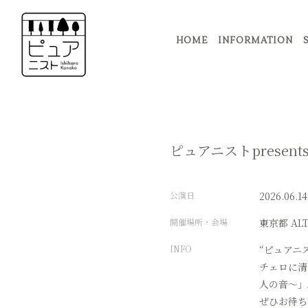
HOME
INFORMATION
ピュアニストpresents
公演日
2026.06.14
開催場所・会場
東京都
AL
INFO
“ピュアニ
チェロに清
人の音〜」
ぜひお待ち