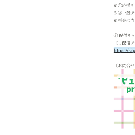
※①応援チ
※②一般チ
※料金は当
③ 配信チ
《↓配信チ
https://ki
《お問合せ》p