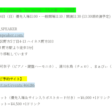
presents「tre suoni〜3人の音〜」LIVE】
日（日）優先入場11:00・一般開場11:10 / 開演11:30 (13:30頃終演予定)
SPEAKER
t-speaker.com/
野方5丁目4-13 ハイネス野方103
線 野方駅より徒歩3分]
り移転しています
可奈子（ピアノ・鍵盤ハーモニカ）、清川水鳥（チェロ）、まぁびぃ（
トご予約サイト】
get.net/events/466186
ケット（優先入場＆サイン入りポストカード付き）＝¥6,000 +1ドリン
ット＝¥4,500 +1ドリンク