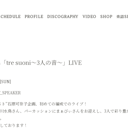
SCHEDULE
PROFILE
DISCOGRAPHY
VIDEO
SHOP
楽譜S
「tre suoni〜3人の音〜」LIVE
[SUN]
T_SPEAKER
スト”石原可奈子企画、初めての編成でのライブ！
川水鳥さん、パーカッションにまぁびぃさんをお迎えし、3人で彩り豊かにお
。
しております！